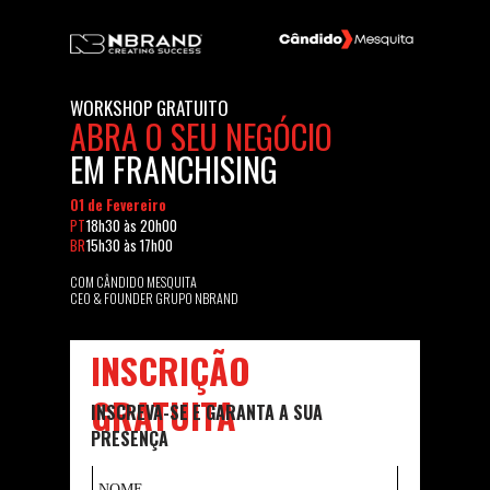
WORKSHOP GRATUITO
ABRA O SEU NEGÓCIO
EM
FRANCHISING
01 de Fevereiro
PT
18h30 às 20h00
BR
15h30 às 17h00
COM CÂNDIDO MESQUITA
CEO & FOUNDER GRUPO NBRAND
INSCRIÇÃO
GRATUITA
INSCREVA-SE E GARANTA A SUA
PRESENÇA